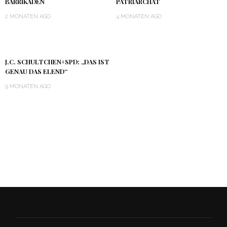
BARRIKADEN
PATRIARCHAT
2 MONATEN AGO
4 MONATEN AGO
J.C. SCHULTCHEN+SPD: „DAS IST
GENAU DAS ELEND“
9 MONATEN AGO