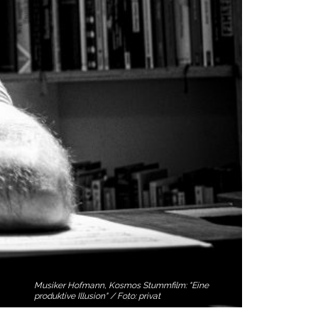
Musiker Hofmann, Kosmos Stummfilm: "Eine
produktive Illusion" / Foto: privat