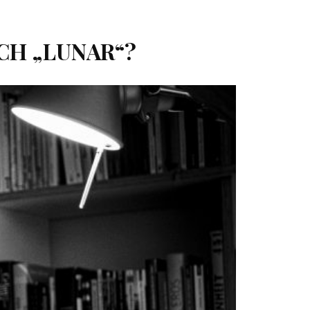
CH „LUNAR“?