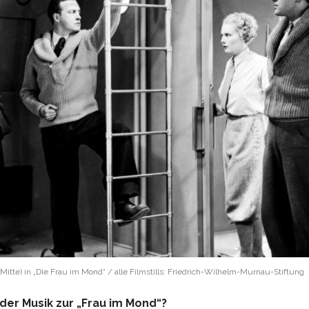
Mitte) in „Die Frau im Mond“ / alle Filmstills: Friedrich-Wilhelm-Murnau-Stiftung
 der Musik zur „Frau im Mond“?