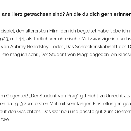
s ans Herz gewachsen sind? An die du dich gern erinner
spiel, den allerersten Film, den ich begleitet habe, liebe ic
923, mit 44, als tödlich verführerische Mittzwanzigerin durchs
on Aubrey Beardsley … oder „Das Schreckenskabinett des Dr. C
lme mag ich sehr. „Der Student von Prag“ dagegen, ein Klass
Im Gegenteil! „Der Student von Prag“ gilt nicht zu Unrecht als
en da 1913 zum ersten Mal mit sehr langen Einstellungen gear
auf den Gesichtern. Das war neu und passte gut zum Genremix
hwer.