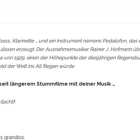
rabass, Klarinette … und ein Instrument namens Pedalofon, d
lissen erzeugt. Der Ausnahmemusiker Rainer J. Hofmann übe
ama von 1929, einen der Höhepunkte der diesjährigen Regens
ld der Welt ins All fliegen würde
 seit längerem Stummfilme mit deiner Musik …
n
(lacht)
!
s grandios.