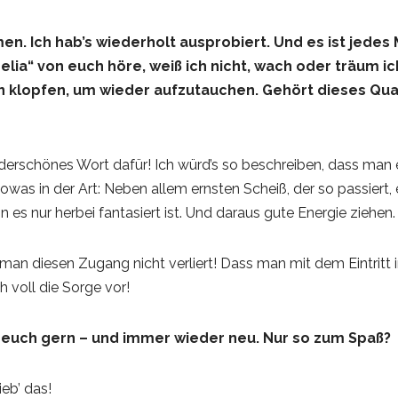
n. Ich hab’s wiederholt ausprobiert. Und es ist jedes
phelia“ von euch höre, weiß ich nicht, wach oder träum 
n klopfen, um wieder aufzutauchen. Gehört dieses Q
erschönes Wort dafür! Ich würd’s so beschreiben, dass man ei
sowas in der Art: Neben allem ernsten Scheiß, der so passier
es nur herbei fantasiert ist. Und daraus gute Energie ziehen
ss man diesen Zugang nicht verliert! Dass man mit dem Eintritt
h voll die Sorge vor!
et euch gern – und immer wieder neu. Nur so zum Spaß?
ieb’ das!