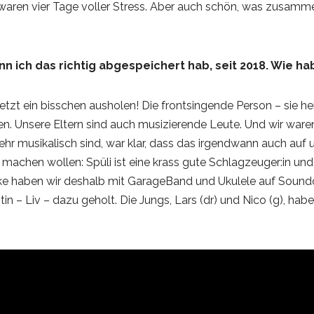
waren vier Tage voller Stress. Aber auch schön, was zusamm
nn ich das richtig abgespeichert hab, seit 2018. Wie h
 jetzt ein bisschen ausholen! Die frontsingende Person – sie 
en. Unsere Eltern sind auch musizierende Leute. Und wir war
sehr musikalisch sind, war klar, dass das irgendwann auch auf
 machen wollen: Spüli ist eine krass gute Schlagzeuger:in u
ücke haben wir deshalb mit GarageBand und Ukulele auf Soun
stin – Liv – dazu geholt. Die Jungs, Lars (dr) und Nico (g), h