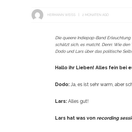
HERMANN WEISS
2 MONATEN AGO
Die queere Indiepop-Band Erleuchtung 
schätzt sich, es matcht. Denn: Wie den
Dodo und Lars über das politische Sel
Hallo ihr Lieben! Alles fein bei eu
Dodo:
Ja, es ist sehr warm, aber sc
Lars:
Alles gut!
Lars hat was von
recording sess