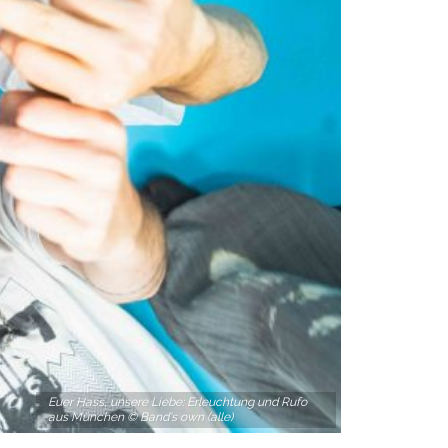
Euer Hass, unsere Liebe: Erleuchtung und Rufo
aus München © Band's own (alle)