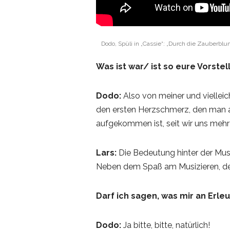
Dodo, Spüli in „Cassie“: „Durch die Zauberbl
Was ist war/ ist so eure Vorste
Dodo:
Also von meiner und vielleic
den ersten Herzschmerz, den man als
aufgekommen ist, seit wir uns meh
Lars:
Die Bedeutung hinter der Mus
Neben dem Spaß am Musizieren, den w
Darf ich sagen, was mir an Erle
Dodo:
Ja bitte, bitte, natürlich!