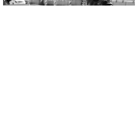
Soziologe, Adorno-Fan Stephan Lessenich: Der
Vater wollte, dass er Banker wird / Foto:
Magdalena Jooss
HERMANN WEISS
5 JAHREN AGO
Man spricht nicht gern über soziale Ungleichheit in Deutschland
– und schon gar nicht nimmt man dabei das K-Wort in den
Mund, sagt der Soziologe und neue Leiter des Frankfurter
Instituts für Sozialforschung (IfS), Stephan Lessenich. Was
herauskommt. wenn Politik sich „dumm stellt“, kann man in der
Pandemie sehen, so Lessenich: Arme erkrankten häufiger, prekär
Beschäftigte verloren als Erste ihre (Mini-)Jobs, Schulkinder und
Student*innen aus weniger privilegierten Familien wurden
abgehängt. Und die Pandemie ist noch nicht vorbei. Ein