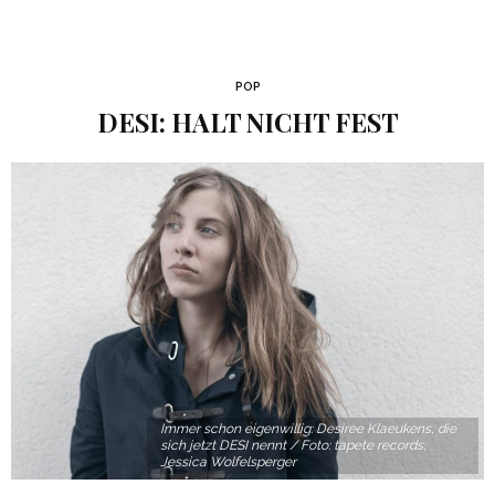
POP
DESI: HALT NICHT FEST
Immer schon eigenwillig: Desiree Klaeukens, die
sich jetzt DESI nennt / Foto: tapete records,
Jessica Wolfelsperger