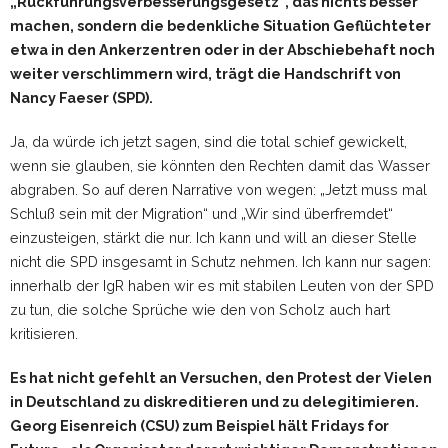
„Rückführungsverbesserungsgesetz“, das nichts besser
machen, sondern die bedenkliche Situation Geflüchteter
etwa in den Ankerzentren oder in der Abschiebehaft noch
weiter verschlimmern wird, trägt die Handschrift von
Nancy Faeser (SPD).
Ja, da würde ich jetzt sagen, sind die total schief gewickelt,
wenn sie glauben, sie könnten den Rechten damit das Wasser
abgraben. So auf deren Narrative von wegen: „Jetzt muss mal
Schluß sein mit der Migration“ und „Wir sind überfremdet“
einzusteigen, stärkt die nur. Ich kann und will an dieser Stelle
nicht die SPD insgesamt in Schutz nehmen. Ich kann nur sagen:
innerhalb der IgR haben wir es mit stabilen Leuten von der SPD
zu tun, die solche Sprüche wie den von Scholz auch hart
kritisieren.
Es hat nicht gefehlt an Versuchen, den Protest der Vielen
in Deutschland zu diskreditieren und zu delegitimieren.
Georg Eisenreich (CSU) zum Beispiel hält Fridays for