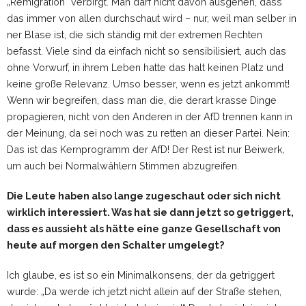
„Remigration“ verbirgt. Man darf nicht davon ausgehen, dass
das immer von allen durchschaut wird – nur, weil man selber in
ner Blase ist, die sich ständig mit der extremen Rechten
befasst. Viele sind da einfach nicht so sensibilisiert, auch das
ohne Vorwurf, in ihrem Leben hatte das halt keinen Platz und
keine große Relevanz. Umso besser, wenn es jetzt ankommt!
Wenn wir begreifen, dass man die, die derart krasse Dinge
propagieren, nicht von den Anderen in der AfD trennen kann in
der Meinung, da sei noch was zu retten an dieser Partei. Nein:
Das ist das Kernprogramm der AfD! Der Rest ist nur Beiwerk,
um auch bei Normalwählern Stimmen abzugreifen.
Die Leute haben also lange zugeschaut oder sich nicht
wirklich interessiert. Was hat sie dann jetzt so getriggert,
dass es aussieht als hätte eine ganze Gesellschaft von
heute auf morgen den Schalter umgelegt?
Ich glaube, es ist so ein Minimalkonsens, der da getriggert
wurde: „Da werde ich jetzt nicht allein auf der Straße stehen,