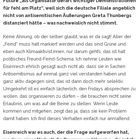
Future „als Organisator derart wichtiger Demonstrationen
für fehl am Platz“, weil sich die deutsche Filiale angeblich
nicht von antisemitischen Äußerungen Greta Thunbergs
distanziert hätte – was nachweislich nicht stimmt.
Keine Ahnung, ob der selber glaubt, was er da sagt! Aber der
„Feind“ muss halt markiert werden und das sind Grüne und
eben auch Klimaaktivist:innen, nur darum geht’s, das ist halt
politisches Freund-Feind-Schema. Ich nehme Leuten wie
Eisenreich ehrlich gesagt auch nicht ab, dass sie in Sachen
Antisemitismus auf einmal ganz viel verstanden haben und
ganz aktiv dagegen sind, das ist dann doch mehr selektiv.
Umgekehrt ist es einfach lächerlich, den Fridays absprechen zu
wollen, das organisieren zu dürfen – die brauchen nicht seine
Erlaubnis, um was auf die Beine zu stellen. Wenn Leute
kommen und mitgehen, zeigt das ja, dass sie kein Problem
damit haben. Ich find dieses Verhalten einfach nur anmaßend.
Eisenreich war es auch, der die Frage aufgeworfen hat,