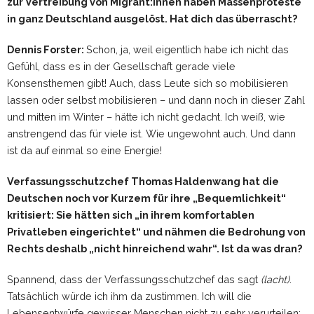
zur Vertreibung von Migrant:innen haben Massenproteste
in ganz Deutschland ausgelöst. Hat dich das überrascht?
Dennis Forster:
Schon, ja, weil eigentlich habe ich nicht das
Gefühl, dass es in der Gesellschaft gerade viele
Konsensthemen gibt! Auch, dass Leute sich so mobilisieren
lassen oder selbst mobilisieren – und dann noch in dieser Zahl
und mitten im Winter – hätte ich nicht gedacht. Ich weiß, wie
anstrengend das für viele ist. Wie ungewohnt auch. Und dann
ist da auf einmal so eine Energie!
Verfassungsschutzchef Thomas Haldenwang hat die
Deutschen noch vor Kurzem für ihre „Bequemlichkeit“
kritisiert: Sie
hätten sich „in ihrem komfortablen
Privatleben eingerichtet“ und nähmen die Bedrohung von
Rechts deshalb „nicht hinreichend wahr“. Ist da was dran?
Spannend, dass der Verfassungsschutzchef das sagt
(lacht)
.
Tatsächlich würde ich ihm da zustimmen. Ich will die
Lebensentwürfe gewisser Menschen nicht zu sehr verurteilen: