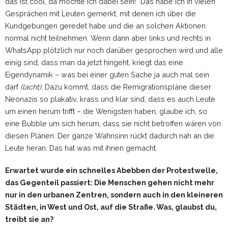
das ist cool, da möchte ich dabei sein!“ Das habe ich in vielen
Gesprächen mit Leuten gemerkt, mit denen ich über die
Kundgebungen geredet habe und die an solchen Aktionen
normal nicht teilnehmen. Wenn dann aber links und rechts in
WhatsApp plötzlich nur noch darüber gesprochen wird und alle
einig sind, dass man da jetzt hingeht, kriegt das eine
Eigendynamik – was bei einer guten Sache ja auch mal sein
darf
(lacht)
. Dazu kommt, dass die Remigrationspläne dieser
Neonazis so plakativ, krass und klar sind, dass es auch Leute
um einen herum trifft – die Wenigsten haben, glaube ich, so
eine Bubble um sich herum, dass sie nicht betroffen wären von
diesen Plänen. Der ganze Wahnsinn rückt dadurch nah an die
Leute heran. Das hat was mit ihnen gemacht.
Erwartet wurde ein schnelles Abebben der Protestwelle,
das Gegenteil passiert: Die Menschen gehen nicht mehr
nur in den urbanen Zentren, sondern auch in den kleineren
Städten, in West und Ost, auf die Straße. Was, glaubst du,
treibt sie an?