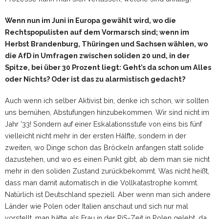
Wenn nun im Juni in Europa gewählt wird, wo die
Rechtspopulisten auf dem Vormarsch sind; wenn im
Herbst Brandenburg, Thüringen und Sachsen wählen, wo
die AfD in Umfragen zwischen soliden 20 und, in der
Spitze, bei über 30 Prozent liegt: Geht’s da schon um Alles
oder Nichts? Oder ist das zu alarmistisch gedacht?
Auch wenn ich selber Aktivist bin, denke ich schon, wir sollten
uns bemühen, Abstufungen hinzubekommen. Wir sind nicht im
Jahr ’33! Sondern auf einer Eskalationsstufe von eins bis fünf
vielleicht nicht mehr in der ersten Hälfte, sondern in der
zweiten, wo Dinge schon das Bröckeln anfangen statt solide
dazustehen, und wo es einen Punkt gibt, ab dem man sie nicht
mehr in den soliden Zustand zurückbekommt. Was nicht heißt,
dass man damit automatisch in die Vollkatastrophe kommt.
Natürlich ist Deutschland speziell. Aber wenn man sich andere
Länder wie Polen oder Italien anschaut und sich nur mal
vorstellt, man hätte als Frau in der PiS-Zeit in Polen gelebt, da