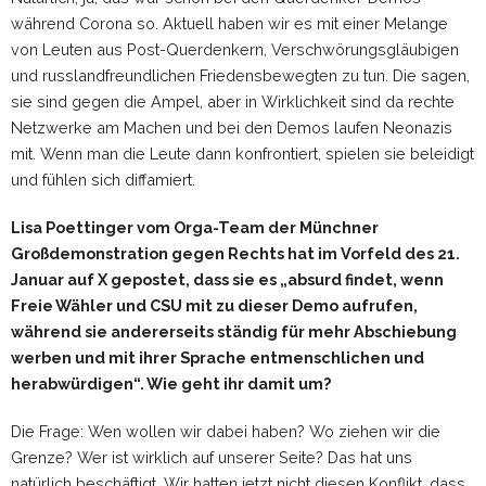
während Corona so. Aktuell haben wir es mit einer Melange
von Leuten aus Post-Querdenkern, Verschwörungsgläubigen
und russlandfreundlichen Friedensbewegten zu tun. Die sagen,
sie sind gegen die Ampel, aber in Wirklichkeit sind da rechte
Netzwerke am Machen und bei den Demos laufen Neonazis
mit. Wenn man die Leute dann konfrontiert, spielen sie beleidigt
und fühlen sich diffamiert.
Lisa Poettinger vom Orga-Team der Münchner
Großdemonstration gegen Rechts hat im Vorfeld des 21.
Januar auf X gepostet, dass sie es „absurd findet, wenn
Freie Wähler und CSU mit zu dieser Demo aufrufen,
während sie andererseits ständig für mehr Abschiebung
werben und mit ihrer Sprache entmenschlichen und
herabwürdigen“. Wie geht ihr damit um?
Die Frage: Wen wollen wir dabei haben? Wo ziehen wir die
Grenze? Wer ist wirklich auf unserer Seite? Das hat uns
natürlich beschäftigt. Wir hatten jetzt nicht diesen Konflikt, dass