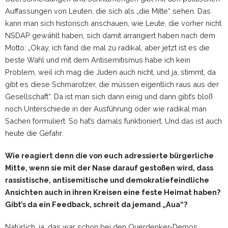
Auffassungen von Leuten, die sich als „die Mitte“ sehen. Das
kann man sich historisch anschauen, wie Leute, die vorher nicht
NSDAP gewählt haben, sich damit arrangiert haben nach dem
Motto: „Okay, ich fand die mal zu radikal, aber jetzt ist es die
beste Wahl und mit dem Antisemitismus habe ich kein
Problem, weil ich mag die Juden auch nicht, und ja, stimmt, da
gibt es diese Schmarotzer, die müssen eigentlich raus aus der
Gesellschaft“. Da ist man sich dann einig und dann gibt’s bloß
noch Unterschiede in der Ausführung oder wie radikal man
Sachen formuliert. So hat’s damals funktioniert. Und das ist auch
heute die Gefahr.
Wie reagiert denn die von euch adressierte bürgerliche
Mitte, wenn sie mit der Nase darauf gestoßen wird, dass
rassistische, antisemitische und demokratiefeindliche
Ansichten auch in ihren Kreisen eine feste Heimat haben?
Gibt’s da ein Feedback, schreit da jemand „Aua“?
Natürlich, ja, das war schon bei den Querdenker-Demos