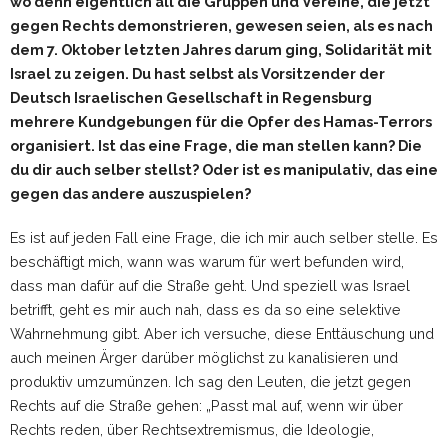
wo denn eigentlich all die Gruppen und Vereine, die jetzt
gegen Rechts demonstrieren, gewesen seien, als es nach
dem 7. Oktober letzten Jahres darum ging, Solidarität mit
Israel zu zeigen. Du hast selbst als Vorsitzender der
Deutsch Israelischen Gesellschaft in Regensburg
mehrere Kundgebungen für die Opfer des Hamas-Terrors
organisiert. Ist das eine Frage, die man stellen kann? Die
du dir auch selber stellst? Oder ist es manipulativ, das eine
gegen das andere auszuspielen?
Es ist auf jeden Fall eine Frage, die ich mir auch selber stelle. Es
beschäftigt mich, wann was warum für wert befunden wird,
dass man dafür auf die Straße geht. Und speziell was Israel
betrifft, geht es mir auch nah, dass es da so eine selektive
Wahrnehmung gibt. Aber ich versuche, diese Enttäuschung und
auch meinen Ärger darüber möglichst zu kanalisieren und
produktiv umzumünzen. Ich sag den Leuten, die jetzt gegen
Rechts auf die Straße gehen: „Passt mal auf, wenn wir über
Rechts reden, über Rechtsextremismus, die Ideologie,