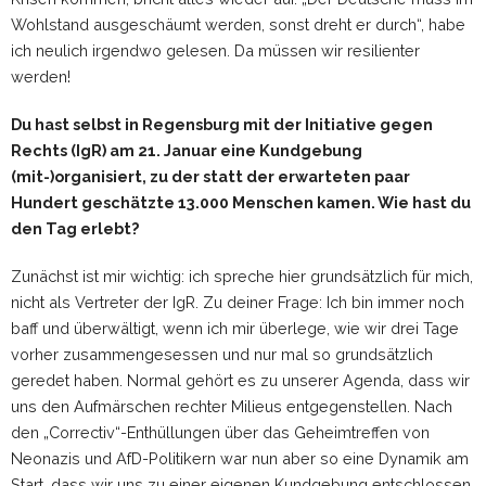
Wohlstand ausgeschäumt werden, sonst dreht er durch“, habe
ich neulich irgendwo gelesen. Da müssen wir resilienter
werden!
Du hast selbst in Regensburg mit der Initiative gegen
Rechts (IgR) am 21. Januar eine Kundgebung
(mit-)organisiert, zu der statt der erwarteten paar
Hundert geschätzte 13.000 Menschen kamen. Wie hast du
den Tag erlebt?
Zunächst ist mir wichtig: ich spreche hier grundsätzlich für mich,
nicht als Vertreter der IgR. Zu deiner Frage: Ich bin immer noch
baff und überwältigt, wenn ich mir überlege, wie wir drei Tage
vorher zusammengesessen und nur mal so grundsätzlich
geredet haben. Normal gehört es zu unserer Agenda, dass wir
uns den Aufmärschen rechter Milieus entgegenstellen. Nach
den „Correctiv“-Enthüllungen über das Geheimtreffen von
Neonazis und AfD-Politikern war nun aber so eine Dynamik am
Start, dass wir uns zu einer eigenen Kundgebung entschlossen