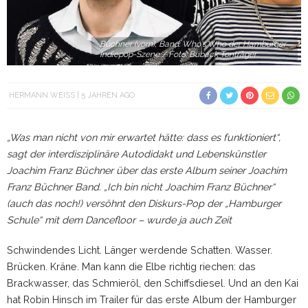
Büchner (vorn), Band: Who's'Who der Hamburger
Indiepop-Szene / Foto: Buback Tonträger
HERMANN WEISS
5 JAHREN AGO
„Was man nicht von mir erwartet hätte: dass es funktioniert“,
sagt der interdisziplinäre Autodidakt und Lebenskünstler
Joachim Franz Büchner über das erste Album seiner Joachim
Franz Büchner Band. „Ich bin nicht Joachim Franz Büchner“
(auch das noch!) versöhnt den Diskurs-Pop der „Hamburger
Schule“ mit dem Dancefloor
– wurde ja auch Zeit
Schwindendes Licht. Länger werdende Schatten. Wasser.
Brücken. Kräne. Man kann die Elbe richtig riechen: das
Brackwasser, das Schmieröl, den Schiffsdiesel. Und an den Kai
hat Robin Hinsch im Trailer für das erste Album der Hamburger