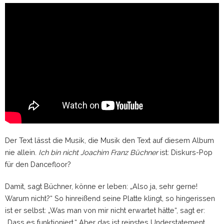
Der Text lässt die Musik, die Musik den Text auf diesem Album
nie allein.
Ich bin nicht Joachim Franz Büchner
ist: Diskurs-Pop
für den Dancefloor?
Damit, sagt Büchner, könne er leben: „Also ja, sehr gerne!
Warum nicht?“ So hinreißend seine Platte klingt, so hingerissen
ist er selbst: „Was man von mir nicht erwartet hätte“, sagt er:
„Dass es funktioniert.“ Aber das ist reinstes Understatement.