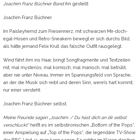
Joachim Franz Büchner Band
ihn gestellt:
Joachim Franz Büchner.
Im Paisleyhemd zum Friesennerz, mit schwarzen Mir-doch-
egal-Hosen und Retro-Sneakern bewegt er sich durchs Bild,
als hätte jemand Felix Krull das falsche Outfit rausgelegt.
Wind fährt ihm ins Haar, bringt Songfragmente und Textzeilen
mit, mal mysteriös, mal komisch, mal manisch, mal betrübt,
aber nie unter Niveau. Immer im Spannungsfeld von Sprache,
an der die Musik sich reibt und deren Sinn, wenn’s hart kommt,
nur einer versteht:
Joachim Franz Büchner selbst.
Meine Freunde sagen „Joachim: / Du hast dich an dir selbst
verschluckt“
heißt es im selbstironischen „Bottom of the Pops“,
einer Anspielung auf „Top of the Pops“, die legendäre TV-Show
der BBC. Und, ja, man kann sagen: So richtig im Klaren darüber,