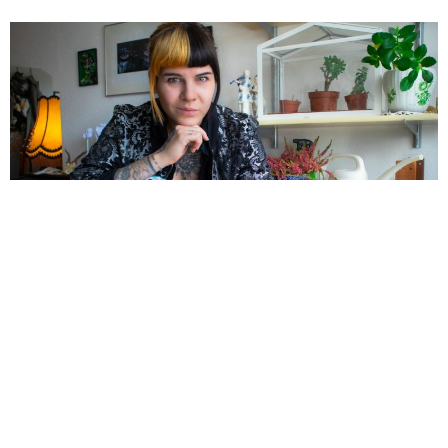
"Erstes Ordentliches Zivilfoto von mir": Kathrin
Schobel / alle Fotos: privat
HERMANN WEISS
5 JAHREN AGO
Kulturwissenschaftlerin, Autorin, Theatress und fluide Online-
Persona: Es sind „viele kleine künstlerische Leidenschaften“, die