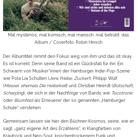
Mal
mysteriös, mal komisch, mal manisch, mal betrübt: das
Album / Coverfoto: Robin Hinsch
Der Albumtitel nimmt den Fokus weg von ihm und das ist okay.
Es ist korrekt. Denn seine Band ist ein Glücksfall für ihn: Ein
Schwarm von Musiker*innen der Hamburger Indie-Pop-Szene
wie Pola Lia Schulten (
Jens Friebe, Zucker!
), Philipp Wulf
(
Messer, ehemals Die Heiterkeit
) und Christian Heerdt (
Botschaft,
Scharping
), die sich in der Nachfolge von Bands wie
Tocotronic
oder
Blumfeld
als Erneuerer der so genannten „Hamburger
Schule“ verstehen.
Gemeinsam lassen sie hier den Büchner-Kosmos, seine, wie er
sagt, „ganz eigene Art des Erzählens“, in Klangfarben von
Krautrock und Neo-Soul, knochentrockenem Funk und