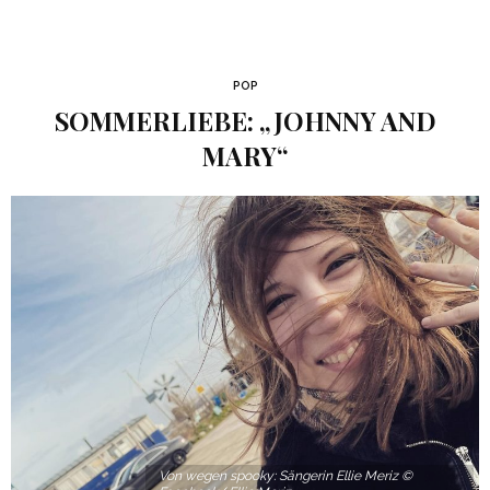
POP
SOMMERLIEBE: „JOHNNY AND
MARY“
Von wegen spooky: Sängerin Ellie Meriz ©