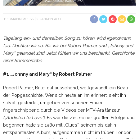
Facebook/ Ellie Meriz
HERMANN WEISS
2 JAHREN AGO
Tagelang ein- und denselben Song zu hören, wird irgendwann
fad. Dachten wir so. Bis wir bei Robert Palmer und „Johnny and
Mary“ gelandet sind. Jetzt fühlen wir uns beschenkt. Geschichte
einer Sommerliebe
#1
„Johnny and Mary“ by Robert Palmer
Robert Palmer, Brite, gut aussehend, weltgewandt, ein Beau
der Popgeschichte. Wer sich heute an ihn erinnert, sieht ihn
stilvoll gekleidet, umgeben von schönen Frauen,
fingerschnippend durch die Videos der MTV-Ära tänzeln
(„Addicted to Love“).
Es war die Zeit seiner größten Erfolge und
begonnen hatte sie 1980 mit „Clues“, seinem bis dahin
entspanntesten Album, aufgenommen nicht im trüben London,