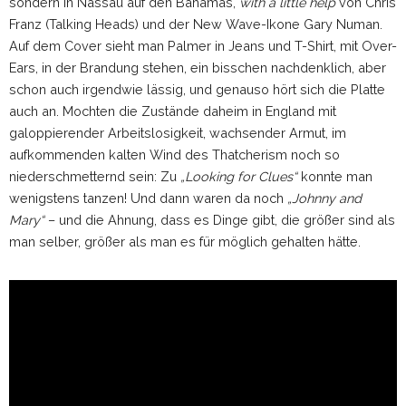
sondern in Nassau auf den Bahamas,
with a little help
von Chris
Franz (Talking Heads) und der New Wave-Ikone Gary Numan.
Auf dem Cover sieht man Palmer in Jeans und T-Shirt, mit Over-
Ears, in der Brandung stehen, ein bisschen nachdenklich, aber
schon auch irgendwie lässig, und genauso hört sich die Platte
auch an. Mochten die Zustände daheim in England mit
galoppierender Arbeitslosigkeit, wachsender Armut, im
aufkommenden kalten Wind des Thatcherism noch so
niederschmetternd sein: Zu
„Looking for Clues“
konnte man
wenigstens tanzen! Und dann waren da noch
„Johnny and
Mary“
– und die Ahnung, dass es Dinge gibt, die größer sind als
man selber, größer als man es für möglich gehalten hätte.