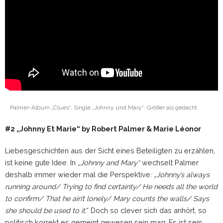
Palmer-Album „Clues“, Single „Johnny und Mary“: Größer als gedacht
#2 „Johnny Et Marie“ by Robert Palmer & Marie Léonor
Liebesgeschichten aus der Sicht eines Beteiligten zu erzählen,
ist keine gute Idee. In
„Johnny and Mary“
wechselt Palmer
deshalb immer wieder mal die Perspektive
: „Johnny’s always
running around/ Trying to find certainty/ He needs all the world
to confirm/ That he ain’t lonely/ Mary counts the walls/ Says
she should be used to it
.“ Doch so clever sich das anhört, so
politisch korrekt es gemeint gewesen sein mag: Es ist sein