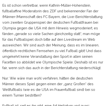
Es ist schon vertretbar, wenn Kathrin-Müller-Hohenstein,
fußballaffine Moderatorin des ZDF und bekennender Fan der
(Männer-)Mannschaft des FC Bayern, die Live-Berichterstattung
vom zweiten Gruppenspiel der deutschen Fußballfrauen bei
Olympia gegen die USA mit dem Hinweis wegmoderiert, es
fänden „gerade so viele Sachen gleichzeitig statt“, man möge
für das Fußballspiel doch bitte auf den Livestream im Web
ausweichen. Wir sind auch der Meinung, dass es im linearen,
öffentlich-rechtlichen Fernsehen zu viel Fußball gibt! Und dass
umgekehrt keine Veranstaltung den Sport in allen seinen
Facetten so abbildet wie Olympische Spiele. Deshalb ist es nur
fair, wenn sich das auch in der Berichterstattung niederschlägt.
Nur: Wie wäre man wohl verfahren, hätten die deutschen
Männer dieses Spiel gegen einen der „ganz Großen“ des
Weltfußballs (wie es die USA im Frauenfußball sind) bei so
einem Turnier bestritten?
Fußball ist, seit es ihn gibt, eine Art Heiligtum und quasi