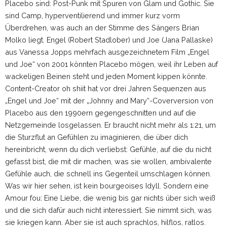
Placebo sind: Post-Punk mit Spuren von Glam und Gothic. Sie
sind Camp, hyperventilierend und immer kurz vorm
Überdrehen, was auch an der Stimme des Sängers Brian
Molko liegt. Engel (Robert Stadlober) und Joe (Jana Pallaske)
aus Vanessa Jopps mehrfach ausgezeichnetem Film „Engel
und Joe“ von 2001 könnten Placebo mögen, weil ihr Leben auf
wackeligen Beinen steht und jeden Moment kippen könnte.
Content-Creator oh shiit hat vor drei Jahren Sequenzen aus
„Engel und Joe“ mit der „Johnny and Mary“-Coverversion von
Placebo aus den 1990ern gegengeschnitten und auf die
Netzgemeinde losgelassen. Er braucht nicht mehr als 1:21, um
die Sturzflut an Gefühlen zu imaginieren, die über dich
hereinbricht, wenn du dich verliebst: Gefühle, auf die du nicht
gefasst bist, die mit dir machen, was sie wollen, ambivalente
Gefühle auch, die schnell ins Gegenteil umschlagen können.
Was wir hier sehen, ist kein bourgeoises Idyll. Sondern eine
Amour fou: Eine Liebe, die wenig bis gar nichts über sich weiß
und die sich dafür auch nicht interessiert. Sie nimmt sich, was
sie kriegen kann. Aber sie ist auch sprachlos, hilflos, ratlos.