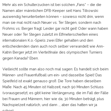
Mehr als ein Schulterzucken ist bei solchen „Fans“ – die die
Namen aller männlichen DFB-Keeper seit Hans Tilkowski
auswendig herunterbeten können – sowieso nicht drin, wenn
man sie mal nicht nach Neuer vs. Ter Stegen, sondern nach
Frohms vs. Berger fragt. Leider gar nicht geil! Oder wann haben
Neuer oder Ter Stegen zuletzt im Elfmeterschießen eines
internationalen K.o.-Spiels zwei Elfer gehalten und den
entscheidenden dann auch noch selber verwandelt wie Ann-
Katrin Berger jetzt im Viertelfinale des olympischen Turniers
gegen Kanada? Eben.
Vielleicht sollte man also noch mal sagen: Es handelt sich beim
Männer- und Frauenfußball um ein- und dasselbe Spiel! Das
Spielfeld ist exakt genauso groß. Die Tore haben dieselben
Maße. Nach 45 Minuten ist Halbzeit, nach 90 Minuten Schluss
(vorausgesetzt, es gibt keine Verlängerung, die im Fall der Fälle
bei Frauen und Männern, hier wie da, 30 Minuten beträgt, plus
Nachspielzeit natürlich, und dann .., aber das hatten wir ja
schon).