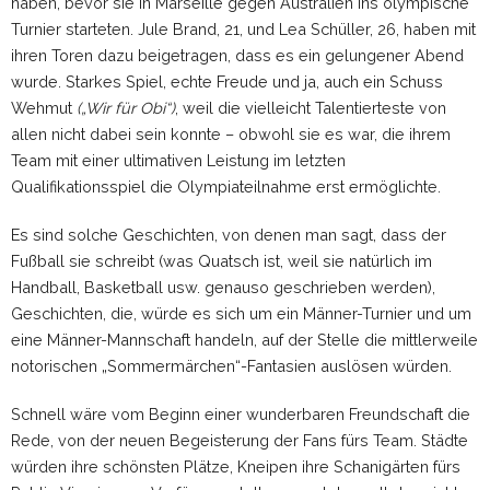
haben, bevor sie in Marseille gegen Australien ins olympische
Turnier starteten. Jule Brand, 21, und Lea Schüller, 26, haben mit
ihren Toren dazu beigetragen, dass es ein gelungener Abend
wurde. Starkes Spiel, echte Freude und ja, auch ein Schuss
Wehmut
(„Wir für Obi“)
, weil die vielleicht Talentierteste von
allen nicht dabei sein konnte – obwohl sie es war, die ihrem
Team mit einer ultimativen Leistung im letzten
Qualifikationsspiel die Olympiateilnahme erst ermöglichte.
Es sind solche Geschichten, von denen man sagt, dass der
Fußball sie schreibt (was Quatsch ist, weil sie natürlich im
Handball, Basketball usw. genauso geschrieben werden),
Geschichten, die, würde es sich um ein Männer-Turnier und um
eine Männer-Mannschaft handeln, auf der Stelle die mittlerweile
notorischen „Sommermärchen“-Fantasien auslösen würden.
Schnell wäre vom Beginn einer wunderbaren Freundschaft die
Rede, von der neuen Begeisterung der Fans fürs Team. Städte
würden ihre schönsten Plätze, Kneipen ihre Schanigärten fürs