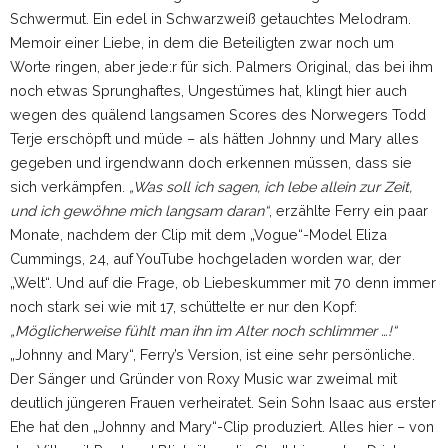
Schwermut. Ein edel in Schwarzweiß getauchtes Melodram.
Memoir einer Liebe, in dem die Beteiligten zwar noch um
Worte ringen, aber jede:r für sich. Palmers Original, das bei ihm
noch etwas Sprunghaftes, Ungestümes hat, klingt hier auch
wegen des quälend langsamen Scores des Norwegers Todd
Terje erschöpft und müde – als hätten Johnny und Mary alles
gegeben und irgendwann doch erkennen müssen, dass sie
sich verkämpfen.
„Was soll ich sagen, ich lebe allein zur Zeit,
und ich gewöhne mich langsam daran“
, erzählte Ferry ein paar
Monate, nachdem der Clip mit dem „Vogue“-Model Eliza
Cummings, 24, auf YouTube hochgeladen worden war, der
„Welt“. Und auf die Frage, ob Liebeskummer mit 70 denn immer
noch stark sei wie mit 17, schüttelte er nur den Kopf:
„Möglicherweise fühlt man ihn im Alter noch schlimmer …!“
„Johnny and Mary“, Ferry’s Version, ist eine sehr persönliche.
Der Sänger und Gründer von Roxy Music war zweimal mit
deutlich jüngeren Frauen verheiratet. Sein Sohn Isaac aus erster
Ehe hat den „Johnny and Mary“-Clip produziert. Alles hier – von