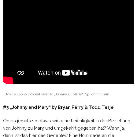
Marie Léonor, Robert Palmer „Johnny Et Marie“: Sprich mit mir!
#3 „Johnny and Mary“ by Bryan Ferry & Todd Terje
Ob es jemals so etwas wie eine Leichtigkeit in der Beziehung
von Johnny zu Mary und umgekehrt gegeben hat? Wenn ja,
dann ist das hier das Gegenteil: Eine Hommage an die