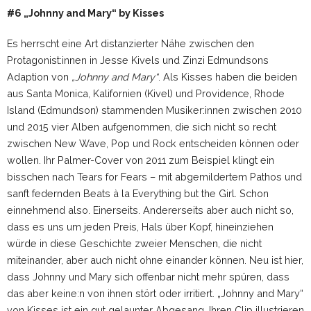
#6 „Johnny and Mary“ by Kisses
Es herrscht eine Art distanzierter Nähe zwischen den
Protagonist:innen in Jesse Kivels und Zinzi Edmundsons
Adaption von
„Johnny and Mary“
. Als Kisses haben die beiden
aus Santa Monica, Kalifornien (Kivel) und Providence, Rhode
Island (Edmundson) stammenden Musiker:innen zwischen 2010
und 2015 vier Alben aufgenommen, die sich nicht so recht
zwischen New Wave, Pop und Rock entscheiden können oder
wollen. Ihr Palmer-Cover von 2011 zum Beispiel klingt ein
bisschen nach Tears for Fears – mit abgemildertem Pathos und
sanft federnden Beats à la Everything but the Girl. Schon
einnehmend also. Einerseits. Andererseits aber auch nicht so,
dass es uns um jeden Preis, Hals über Kopf, hineinziehen
würde in diese Geschichte zweier Menschen, die nicht
miteinander, aber auch nicht ohne einander können. Neu ist hier,
dass Johnny und Mary sich offenbar nicht mehr spüren, dass
das aber keine:n von ihnen stört oder irritiert. „Johnny and Mary“
von Kisses ist ein gut gelaunter Abgesang. Ihren Clip illustrieren