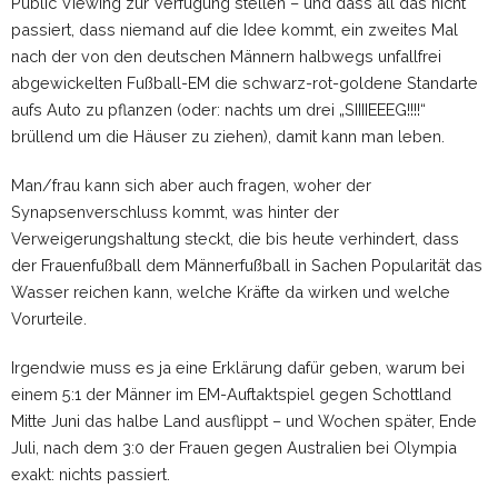
Public Viewing zur Verfügung stellen – und dass all das nicht
passiert, dass niemand auf die Idee kommt, ein zweites Mal
nach der von den deutschen Männern halbwegs unfallfrei
abgewickelten Fußball-EM die schwarz-rot-goldene Standarte
aufs Auto zu pflanzen (oder: nachts um drei „SIIIIEEEG!!!!“
brüllend um die Häuser zu ziehen), damit kann man leben.
Man/frau kann sich aber auch fragen, woher der
Synapsenverschluss kommt, was hinter der
Verweigerungshaltung steckt, die bis heute verhindert, dass
der Frauenfußball dem Männerfußball in Sachen Popularität das
Wasser reichen kann, welche Kräfte da wirken und welche
Vorurteile.
Irgendwie muss es ja eine Erklärung dafür geben, warum bei
einem 5:1 der Männer im EM-Auftaktspiel gegen Schottland
Mitte Juni das halbe Land ausflippt – und Wochen später, Ende
Juli, nach dem 3:0 der Frauen gegen Australien bei Olympia
exakt: nichts passiert.