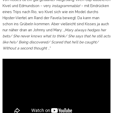
Kivel und Edmundson – very
instagrammable!
– mit Eindrücken
eines Trips nach Rio, wo Kivel sich wie ein Model durchs
Hipster-Viertel am Rand der Favela bewegt. Da kann man
schon ins Grübeln kommen. Aber vielleicht sind Kisses ja auch
nur näher dran an Johnny und Mary:
„Mary always hedges her
bets/ She never knows what to think/ She says that he still acts
like he’s/ Being discovered/ Scared that he’ll be caught/
Without a second thought
…“