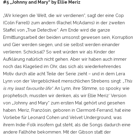
#5 „Johnny and Mary“ by Ellie Meriz
„Wir kriegen die Welt, die wir verdienen“, sagt der eine Cop
(Colin Farrell) zum andern (Rachel McAdams) in der zweiten
Staffel von „True Detective“. Am Ende wird die ganze
Ermittlungsarbeit der beiden umsonst gewesen sein, Korruption
und Gier werden siegen, und sie selbst werden einander
verlieren. Schicksal? So weit würden wir als Kinder der
Aufklärung natürlich nicht gehen. Aber wir haben auch immer
noch das Klagelied im Ohr, das sich als wiederkehrendes
Motiv durch alle acht Teile der Serie zieht – und in dem Lera
Lynn von der Vergeblichkeit menschlichen Strebens singt:
„This
is my least favourite life“.
An Lynn, ihre Stimme, so spooky wie
prophetisch, mussten wir denken, als wir Ellie Meriz‘ Version
von „Johnny and Mary“ zum ersten Mal gehört und gesehen
haben. Meriz, Französin, geboren in Clermont-Ferrand, hat eine
Vorliebe für Leonard Cohen und Velvet Underground, was
ihrem Indie-Folk insofern gut steht, als die Songs dadurch eine
andere Fallhöhe bekommen. Mit der Gibson statt der