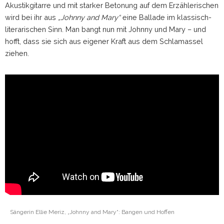
Akustikgitarre und mit starker Betonung auf dem Erzählerischen
wird bei ihr aus
„Johnny and Mary“
eine Ballade im klassisch-
literarischen Sinn. Man bangt nun mit Johnny und Mary – und
hofft, dass sie sich aus eigener Kraft aus dem Schlamassel
ziehen.
Sängerin Ellie Meriz, „Johnny and Mary“: Bangen und Hoffen