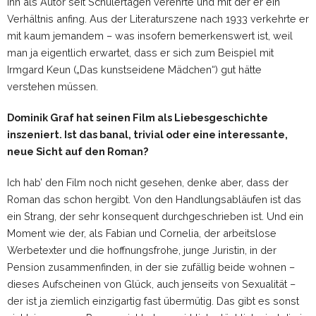
ihn als Autor seit Schülertagen verehrte und mit der er ein
Verhältnis anfing. Aus der Literaturszene nach 1933 verkehrte er
mit kaum jemandem – was insofern bemerkenswert ist, weil
man ja eigentlich erwartet, dass er sich zum Beispiel mit
Irmgard Keun („Das kunstseidene Mädchen“) gut hätte
verstehen müssen.
Dominik Graf hat seinen Film als Liebesgeschichte
inszeniert. Ist das banal, trivial oder eine interessante,
neue Sicht auf den Roman?
Ich hab’ den Film noch nicht gesehen, denke aber, dass der
Roman das schon hergibt. Von den Handlungsabläufen ist das
ein Strang, der sehr konsequent durchgeschrieben ist. Und ein
Moment wie der, als Fabian und Cornelia, der arbeitslose
Werbetexter und die hoffnungsfrohe, junge Juristin, in der
Pension zusammenfinden, in der sie zufällig beide wohnen –
dieses Aufscheinen von Glück, auch jenseits von Sexualität –
der ist ja ziemlich einzigartig fast übermütig. Das gibt es sonst