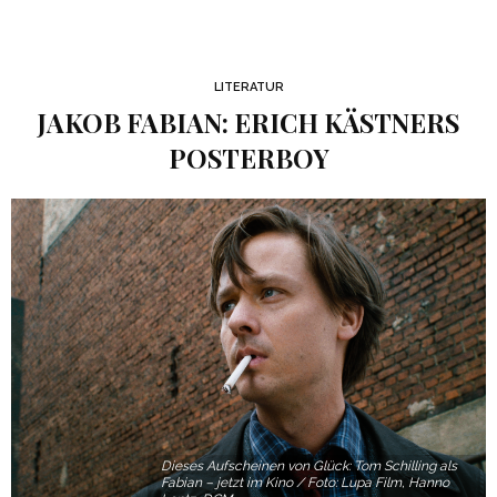
LITERATUR
JAKOB FABIAN: ERICH KÄSTNERS
POSTERBOY
Dieses Aufscheinen von Glück: Tom Schilling als
Fabian – jetzt im Kino / Foto: Lupa Film, Hanno