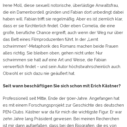
Irene Moll, diese sexuell notorische, überlästige Anwaltsfrau,
die ein Damenbordell gründen und Fabian dort unbedingt dabei
haben will. Fabian trifft sie regelmäßig. Aber es ist ziemlich klar,
dass er sie fürchterlich findet. Oder eben Cornelia, die eine
große, berufliche Chance ergreift, auch wenn der Weg nur über
das Bett eines Filmproduzenten führt. In der „Lernt
schwimmen“-Metaphorik des Romans machen beide Frauen
alles richtig. Sie bleiben oben, gehen nicht unter. Nur
schwimmen sie halt auf eine Art und Weise, die Fabian
verwerflich findet – und sein Autor höchstwahrscheinlich auch.
Obwohl er sich dazu nie geäußert hat.
Seit wann beschäftigen Sie sich schon mit Erich Kästner?
Professionell seit Mitte, Ende der 90er-Jahre. Angefangen hat
es mit einem Forschungsprojekt zur Geschichte des deutschen
PEN-Clubs. Kästner war da für mich die wichtigste Figur. Er war
zehn Jahre lang Präsident gewesen. Bei meinen Recherchen
ist mir dann aufgefallen, dass bei den Biografien, die es von