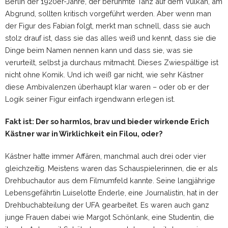
Berlin der 1920er-Jahre, der berühmte Tanz auf dem Vulkan, am
Abgrund, sollten kritisch vorgeführt werden. Aber wenn man
der Figur des Fabian folgt, merkt man schnell, dass sie auch
stolz drauf ist, dass sie das alles weiß und kennt, dass sie die
Dinge beim Namen nennen kann und dass sie, was sie
verurteilt, selbst ja durchaus mitmacht. Dieses Zwiespältige ist
nicht ohne Komik. Und ich weiß gar nicht, wie sehr Kästner
diese Ambivalenzen überhaupt klar waren – oder ob er der
Logik seiner Figur einfach irgendwann erlegen ist.
Fakt ist: Der so harmlos, brav und bieder wirkende Erich
Kästner war in Wirklichkeit ein Filou, oder?
Kästner hatte immer Affären, manchmal auch drei oder vier
gleichzeitig. Meistens waren das Schauspielerinnen, die er als
Drehbuchautor aus dem Filmumfeld kannte. Seine langjährige
Lebensgefährtin Luiselotte Enderle, eine Journalistin, hat in der
Drehbuchabteilung der UFA gearbeitet. Es waren auch ganz
junge Frauen dabei wie Margot Schönlank, eine Studentin, die