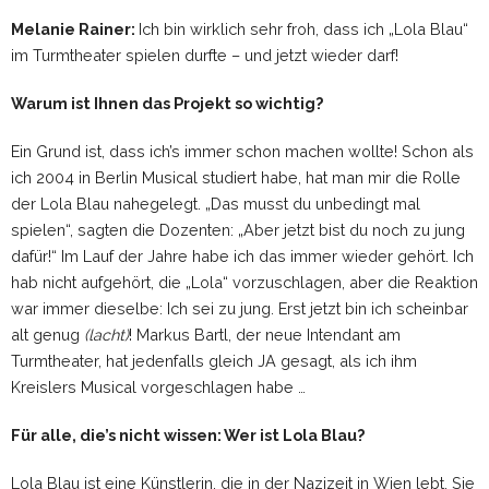
Melanie Rainer:
Ich bin wirklich sehr froh, dass ich „Lola Blau“
im Turmtheater spielen durfte – und jetzt wieder darf!
Warum ist Ihnen das Projekt so wichtig?
Ein Grund ist, dass ich’s immer schon machen wollte! Schon als
ich 2004 in Berlin Musical studiert habe, hat man mir die Rolle
der Lola Blau nahegelegt. „Das musst du unbedingt mal
spielen“, sagten die Dozenten: „Aber jetzt bist du noch zu jung
dafür!“ Im Lauf der Jahre habe ich das immer wieder gehört. Ich
hab nicht aufgehört, die „Lola“ vorzuschlagen, aber die Reaktion
war immer dieselbe: Ich sei zu jung. Erst jetzt bin ich scheinbar
alt genug
(lacht)
! Markus Bartl, der neue Intendant am
Turmtheater, hat jedenfalls gleich JA gesagt, als ich ihm
Kreislers Musical vorgeschlagen habe …
Für alle, die’s nicht wissen: Wer ist Lola Blau?
Lola Blau ist eine Künstlerin, die in der Nazizeit in Wien lebt. Sie