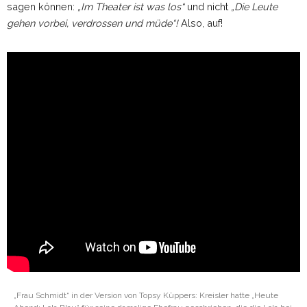
sagen können:
„Im Theater ist was los“
und nicht
„Die Leute
gehen vorbei, verdrossen und müde“!
Also, auf!
„Frau Schmidt“ in der Version von Topsy Küppers: Kreisler hatte „Heute