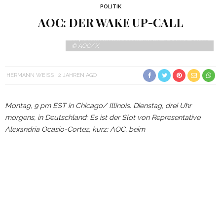
POLITIK
AOC: DER WAKE UP-CALL
Linke US-Politikerin und Abgeordnete des
Repräsentantenhauses: Alexandria Ocasio-Cortez
© AOC/ X
HERMANN WEISS
2 JAHREN AGO
Montag, 9 pm EST in Chicago/ Illinois. Dienstag, drei Uhr
morgens, in Deutschland: Es ist der Slot von Representative
Alexandria Ocasio-Cortez, kurz: AOC, beim
Nominierungsparteitag der US-Demokraten für die
Präsidentschaftswahlen im November. Ein Auftritt, den alle
gesehen haben sollten, deren Herz links schlägt – und zwar aus
(mindestens) drei Gründen