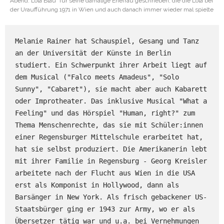
Abend: Lola Blau“ für seine damalige Ehefrau geschrieben, die die Lola bei
der Uraufführung 1971 in Wien und auch danach immer wieder mal spielte
Melanie Rainer hat Schauspiel, Gesang und Tanz 
an der Universität der Künste in Berlin 
studiert. Ein Schwerpunkt ihrer Arbeit liegt auf 
dem Musical ("Falco meets Amadeus", "Solo 
Sunny", "Cabaret"), sie macht aber auch Kabarett 
oder Improtheater. Das inklusive Musical "What a 
Feeling" und das Hörspiel "Human, right?" zum 
Thema Menschenrechte, das sie mit Schüler:innen 
einer Regensburger Mittelschule erarbeitet hat, 
hat sie selbst produziert. Die Amerikanerin lebt 
mit ihrer Familie in Regensburg - Georg Kreisler 
arbeitete nach der Flucht aus Wien in die USA 
erst als Komponist in Hollywood, dann als 
Barsänger in New York. Als frisch gebackener US-
Staatsbürger ging er 1943 zur Army, wo er als 
Übersetzer tätig war und u.a. bei Vernehmungen 